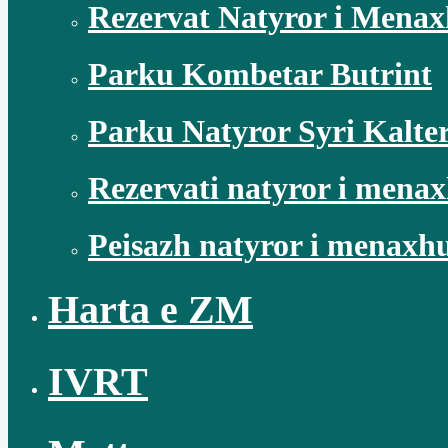
Rezervat Natyror i Mena
Parku Kombetar Butrint
Parku Natyror Syri Kalte
Rezervati natyror i mena
Peisazh natyror i menaxh
Harta e ZM
IVRT