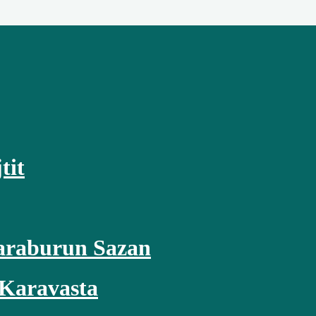
tit
araburun Sazan
Karavasta