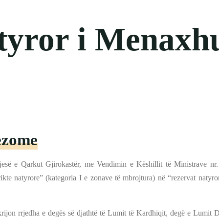
tyror i Menaxh
ezome
esë e Qarkut Gjirokastër, me Vendimin e Këshillit të Ministrave nr.
rikte natyrore” (kategoria I e zonave të mbrojtura) në “rezervat naty
 krijon rrjedha e degës së djathtë të Lumit të Kardhiqit, degë e Lumit