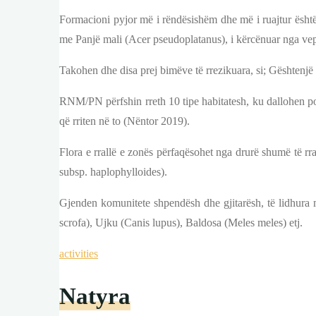
Formacioni pyjor më i rëndësishëm dhe më i ruajtur është
me Panjë mali (Acer pseudoplatanus), i kërcënuar nga ve
Takohen dhe disa prej bimëve të rrezikuara, si; Gështenjë 
RNM/PN përfshin rreth 10 tipe habitatesh, ku dallohen pothu
që rriten në to (Nëntor 2019).
Flora e rrallë e zonës përfaqësohet nga drurë shumë të rra
subsp. haplophylloides).
Gjenden komunitete shpendësh dhe gjitarësh, të lidhura m
scrofa), Ujku (Canis lupus), Baldosa (Meles meles) etj.
activities
Natyra