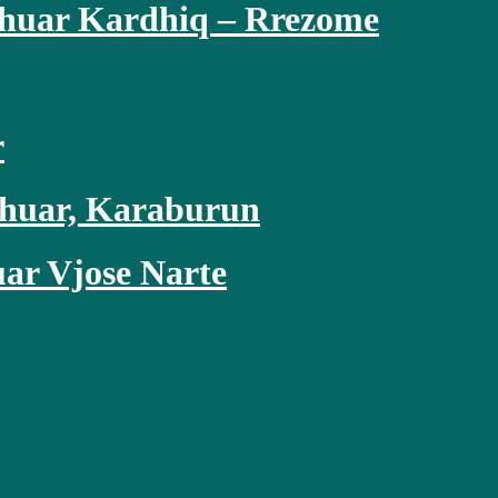
xhuar Kardhiq – Rrezome
r
xhuar, Karaburun
uar Vjose Narte