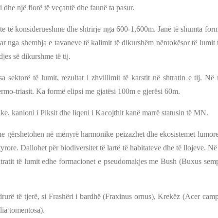
 dhe një florë të veçantë dhe faunë ta pasur.
e të konsiderueshme dhe shtrirje nga 600-1,600m. Janë të shumta format e
uar nga shembja e tavaneve të kalimit të dikurshëm nëntokësor të lumit 
djes së dikurshme të tij.
 sektorë të lumit, rezultat i zhvillimit të karstit në shtratin e tij. Në
permo-triasit. Ka formë elipsi me gjatësi 100m e gjerësi 60m.
ke, kanioni i Piksit dhe liqeni i Kacojthit kanë marrë statusin të MN.
 gërshetohen në mënyrë harmonike peizazhet dhe ekosistemet lumore, s
tyrore. Dallohet për biodiversitet të lartë të habitateve dhe të llojeve.
htratit të lumit edhe formacionet e pseudomakjes me Bush (Buxus semp
urë të tjerë, si Frashëri i bardhë (Fraxinus ornus), Krekëz (Acer campes
ilia tomentosa).