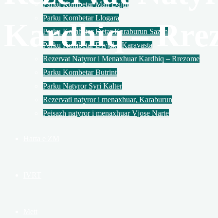
Parku Kombetar Mali Dajtit
Parku Kombetar Llogara
Kardhiq – Rre
Parku Kombetar Detar Karaburun Sazan
Parku Kombetar Divjake Karavasta
Rezervat Natyror i Menaxhuar Kardhiq – Rrezome
Parku Kombetar Butrint
Parku Natyror Syri Kalter
Rezervati natyror i menaxhuar, Karaburun
Peisazh natyror i menaxhuar Vjose Narte
Harta e ZM
IVRT
Mett