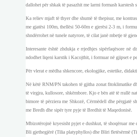
dallohet për shkak të pasazhit me larmi formash karstesh si
Ka reliev mjaft të thyer dhe shumë të thepisur, me kontrast
me gjatësi 100m, thellësi 50-60m e gjerësi 2-3 m, i form
shndërrohet në tunele natyrore, të cilat janë mbetje të gjen
Interesante është zhdukja e rrjedhjes sipërfaqësore në disa
ndodhet liqeni karstik i Kacojthit, i formuar në gjipset e 
Për vlerat e mëdha shkencore, ekologjike, estetike, didakti
Në këtë RNM/PN takohen të gjitha zonat fitoklimatike dhe
të virgjra, kullosore, shkëmbore. Kjo e bën atë të rrallë na
bimore të përziera me Shkozë, Cërmëdell dhe përgjatë s
me Bredh dhe sipër tyre pyje të Bredhit të Maqedonisë.
Mbizotërojnë kryesisht pyjet e dushkut, të shoqëruar me dr
Bli gjethegjërë (Tilia platyphyllos) dhe Bliri fletësërmë (T