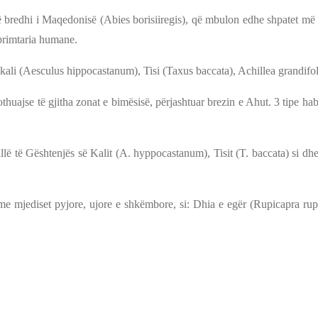
 bredhi i Maqedonisë (Abies borisiiregis), që mbulon edhe shpatet më t
primtaria humane.
kali (Aesculus hippocastanum), Tisi (Taxus baccata), Achillea grandifoli
ajse të gjitha zonat e bimësisë, përjashtuar brezin e Ahut. 3 tipe habit
llë të Gështenjës së Kalit (A. hyppocastanum), Tisit (T. baccata) si dh
e mjediset pyjore, ujore e shkëmbore, si: Dhia e egër (Rupicapra rupi