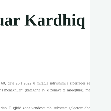
uar Kardhiq
 60, datë 26.1.2022 u miratua ndryshimi i sipërfaqes së
ror i menaxhuar” (kategoria IV e zonave të mbrojtura), me
 Drino. E gjithë zona vendoset mbi substrate gëlqerore dhe