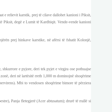
 relievit karstik, prej të cilave dallohet kanioni i Piksit,
të Piksit, degë e Lumit të Kardhiqit. Vende-vende kanioni
 njërën prej hinkave karstike, në afërsi të fshatit Kolonjë,
hkurrore e pyjore, deri tek pyjet e virgjra ose pothuajse
 Në zonë, deri në lartësitë rreth 1,000 m dominojnë shoqërime
ervirens). Mbi to vendosen shoqërime bimore të përziera
tre), Panja fletegjerë (Acer abtusatum); drurë të rrallë si