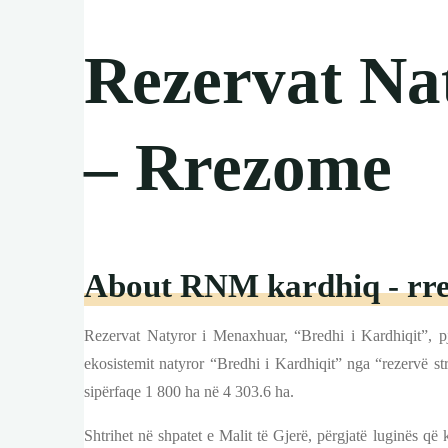
Rezervat Na
– Rrezome
About RNM kardhiq - rr
Rezervat Natyror i Menaxhuar, “Bredhi i Kardhiqit”, pj
ekosistemit natyror “Bredhi i Kardhiqit” nga “rezervë st
sipërfaqe 1 800 ha në 4 303.6 ha.
Shtrihet në shpatet e Malit të Gjerë, përgjatë luginës që