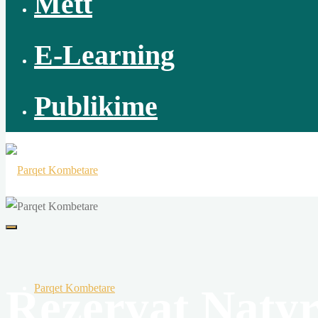
Mett
E-Learning
Publikime
Rezervat Naty
Parqet Kombetare