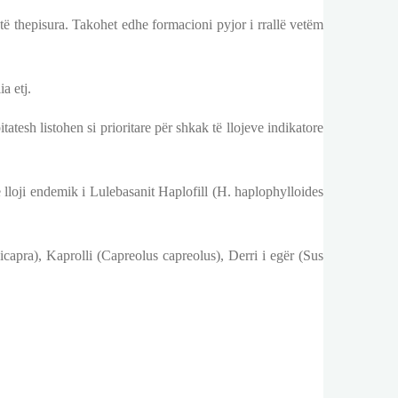
ë thepisura. Takohet edhe formacioni pyjor i rrallë vetëm
a etj.
atesh listohen si prioritare për shkak të llojeve indikatore
e lloji endemik i Lulebasanit Haplofill (H. haplophylloides
capra), Kaprolli (Capreolus capreolus), Derri i egër (Sus