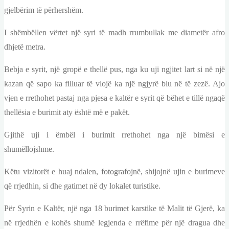
gjelbërim të përhershëm.
I shëmbëllen vërtet një syri të madh rrumbullak me diametër afro
dhjetë metra.
Bebja e syrit, një gropë e thellë pus, nga ku uji ngjitet lart si në një
kazan që sapo ka filluar të vlojë ka një ngjyrë blu në të zezë. Ajo
vjen e rrethohet pastaj nga pjesa e kaltër e syrit që bëhet e tillë ngaqë
thellësia e burimit aty është më e pakët.
Gjithë uji i ëmbël i burimit rrethohet nga një bimësi e
shumëllojshme.
Këtu vizitorët e huaj ndalen, fotografojnë, shijojnë ujin e burimeve
që rrjedhin, si dhe gatimet në dy lokalet turistike.
Për Syrin e Kaltër, një nga 18 burimet karstike të Malit të Gjerë, ka
në rrjedhën e kohës shumë legjenda e rrëfime për një dragua dhe