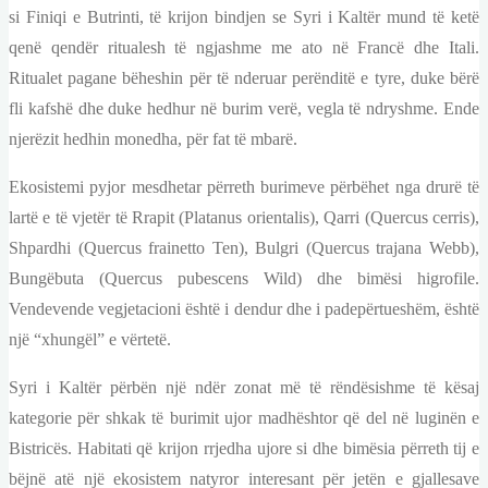
si Finiqi e Butrinti, të krijon bindjen se Syri i Kaltër mund të ketë
qenë qendër ritualesh të ngjashme me ato në Francë dhe Itali.
Ritualet pagane bëheshin për të nderuar perënditë e tyre, duke bërë
fli kafshë dhe duke hedhur në burim verë, vegla të ndryshme. Ende
njerëzit hedhin monedha, për fat të mbarë.
Ekosistemi pyjor mesdhetar përreth burimeve përbëhet nga drurë të
lartë e të vjetër të Rrapit (Platanus orientalis), Qarri (Quercus cerris),
Shpardhi (Quercus frainetto Ten), Bulgri (Quercus trajana Webb),
Bungëbuta (Quercus pubescens Wild) dhe bimësi higrofile.
Vendevende vegjetacioni është i dendur dhe i padepërtueshëm, është
një “xhungël” e vërtetë.
Syri i Kaltër përbën një ndër zonat më të rëndësishme të kësaj
kategorie për shkak të burimit ujor madhështor që del në luginën e
Bistricës. Habitati që krijon rrjedha ujore si dhe bimësia përreth tij e
bëjnë atë një ekosistem natyror interesant për jetën e gjallesave