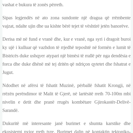
vashat e bukura të zonës përreth.
Sipas legjendës në ato zona sundonte një dragua që rrëmbente
vajzat, ndalte ujin dhe ua kishte bërë tejet të vështirë jetën banorëve.
Derisa më në fund e vranë dhe, kur e vranë, nga syri i dragoit buroi
ky ujë i kulluar që vazhdon të rrjedhë teposhtë në formën e lumit të
Bistricës duke ushqyer atypari një bimësi të rrallë për nga dendësia e
forca dhe duke dhënë më tej dritën që ndriçon qytetet dhe fshatrat e
Jugut.
Ndodhet në afërsi të fshatit Muzinë, përballë fshatit Krongji, në
rrëzën perëndimor të Malit të Gjerë, në lartësitë rreth 70-100m mbi
nivelin e detit dhe pranë rrugës kombëtare Gjirokastër-Delivë-
Sarandë.
Dukuritë më interesante janë burimet e shumta karstike dhe
ekosistemi pyjor rreth tyre. Burimet dalin në kontaktin tektoniko-