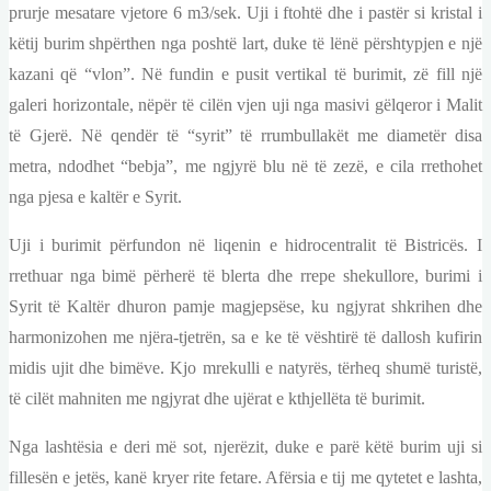
prurje mesatare vjetore 6 m3/sek. Uji i ftohtë dhe i pastër si kristal i
këtij burim shpërthen nga poshtë lart, duke të lënë përshtypjen e një
kazani që “vlon”. Në fundin e pusit vertikal të burimit, zë fill një
galeri horizontale, nëpër të cilën vjen uji nga masivi gëlqeror i Malit
të Gjerë. Në qendër të “syrit” të rrumbullakët me diametër disa
metra, ndodhet “bebja”, me ngjyrë blu në të zezë, e cila rrethohet
nga pjesa e kaltër e Syrit.
Uji i burimit përfundon në liqenin e hidrocentralit të Bistricës. I
rrethuar nga bimë përherë të blerta dhe rrepe shekullore, burimi i
Syrit të Kaltër dhuron pamje magjepsëse, ku ngjyrat shkrihen dhe
harmonizohen me njëra-tjetrën, sa e ke të vështirë të dallosh kufirin
midis ujit dhe bimëve. Kjo mrekulli e natyrës, tërheq shumë turistë,
të cilët mahniten me ngjyrat dhe ujërat e kthjellëta të burimit.
Nga lashtësia e deri më sot, njerëzit, duke e parë këtë burim uji si
fillesën e jetës, kanë kryer rite fetare. Afërsia e tij me qytetet e lashta,