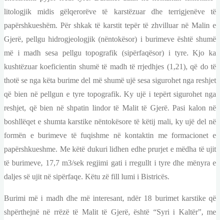
litologjik midis gëlqerorëve të karstëzuar dhe terrigjenëve të
papërshkueshëm. Për shkak të karstit tepër të zhvilluar në Malin e
Gjerë, pellgu hidrogjeologjik (nëntokësor) i burimeve është shumë
më i madh sesa pellgu topografik (sipërfaqësor) i tyre. Kjo ka
kushtëzuar koeficientin shumë të madh të rrjedhjes (1,21), që do të
thotë se nga këta burime del më shumë ujë sesa sigurohet nga reshjet
që bien në pellgun e tyre topografik. Ky ujë i tepërt sigurohet nga
reshjet, që bien në shpatin lindor të Malit të Gjerë. Pasi kalon në
boshllëqet e shumta karstike nëntokësore të këtij mali, ky ujë del në
formën e burimeve të fuqishme në kontaktin me formacionet e
papërshkueshme. Me këtë dukuri lidhen edhe prurjet e mëdha të ujit
të burimeve, 17,7 m3/sek regjimi gati i rregullt i tyre dhe mënyra e
daljes së ujit në sipërfaqe. Këtu zë fill lumi i Bistricës.
Burimi më i madh dhe më interesant, ndër 18 burimet karstike që
shpërthejnë në rrëzë të Malit të Gjerë, është “Syri i Kaltër”, me