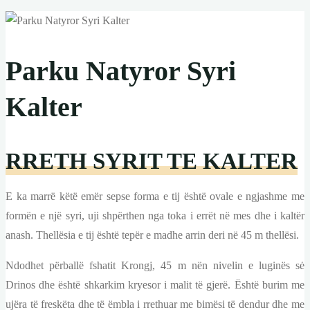
Parku Natyror Syri
Kalter
RRETH SYRIT TE KALTER
E ka marrë këtë emër sepse forma e tij është ovale e ngjashme me
formën e një syri, uji shpërthen nga toka i errët në mes dhe i kaltër
anash. Thellësia e tij është tepër e madhe arrin deri në 45 m thellësi.
Ndodhet përballë fshatit Krongj, 45 m nën nivelin e luginës sė
Drinos dhe është shkarkim kryesor i malit të gjerë. Është burim me
ujëra të freskëta dhe të ëmbla i rrethuar me bimësi të dendur dhe me